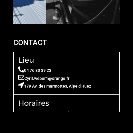
CONTACT
Lieu
04 76 80 39 23
Cyril.weber1@orange.fr
179 Av. des marmottes, Alpe d'Huez
Horaires
Hiver : tous les jours
Été : Tous les jours
8:30 - 19:00
9:00 - 12:00
14:30 - 19:00