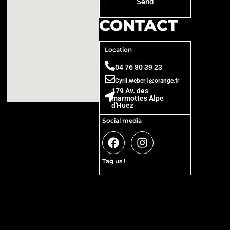
Send
CONTACT
Location
04 76 80 39 23
Cyril.weber1@orange.fr
179 Av. des
marmottes Alpe
d'Huez
Social media
Tag us !